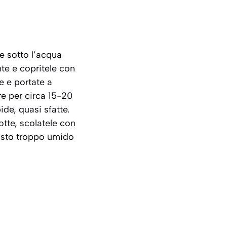
ne sotto l’acqua
nte e copritele con
e e portate a
re per circa 15-20
de, quasi sfatte.
tte, scolatele con
posto troppo umido