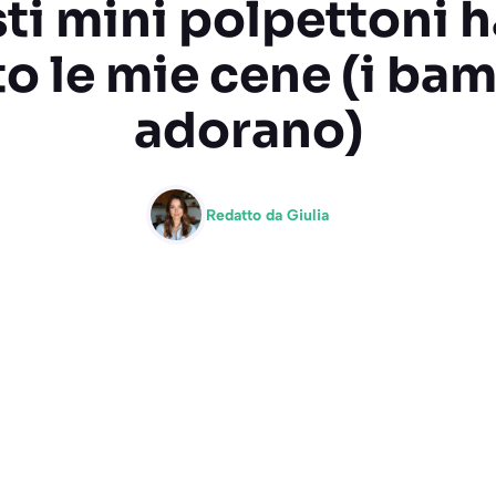
ti mini polpettoni 
o le mie cene (i bam
adorano)
Redatto da
Giulia