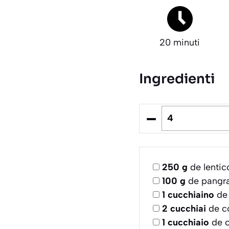
20 minuti
Ingredienti
–
250
g
de lentic
100
g
de pangra
1
cucchiaino
de 
2
cucchiai
de c
1
cucchiaio
de c