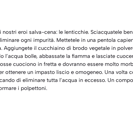
i nostri eroi salva-cena: le lenticchie. Sciacquatele be
liminare ogni impurità. Mettetele in una pentola capie
. Aggiungete il cucchiaino di brodo vegetale in polver
o l’acqua bolle, abbassate la fiamma e lasciate cuoce
 rosse cuociono in fretta e dovranno essere molto morbi
er ottenere un impasto liscio e omogeneo. Una volta co
rcando di eliminare tutta l’acqua in eccesso. Un com
ormare i polpettoni.