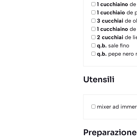
1
cucchiaino
de 
1
cucchiaio
de p
3
cucchiai
de ol
1
cucchiaino
de 
2
cucchiai
de li
q.b.
sale fino
q.b.
pepe nero 
Utensili
mixer ad immer
Preparazione