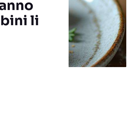
hanno
bini li