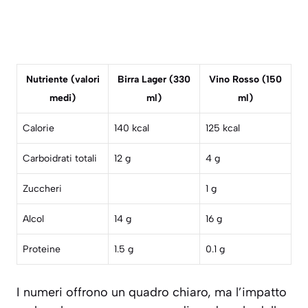
Nutriente (valori
Birra Lager (330
Vino Rosso (150
medi)
ml)
ml)
Calorie
140 kcal
125 kcal
Carboidrati totali
12 g
4 g
Zuccheri
1 g
Alcol
14 g
16 g
Proteine
1.5 g
0.1 g
I numeri offrono un quadro chiaro, ma l’impatto