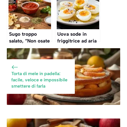
il metodo corretto
Sugo troppo
Uova sode in
salato, “Non osate
friggitrice ad aria
metterci dentro
ricetta come fare
l’acqua”: basta
cottura airfryer
aggiungere questo
ingrediente e
Torta di mele in padella:
diventa
facile, veloce e impossibile
saporitissimo
smettere di farla