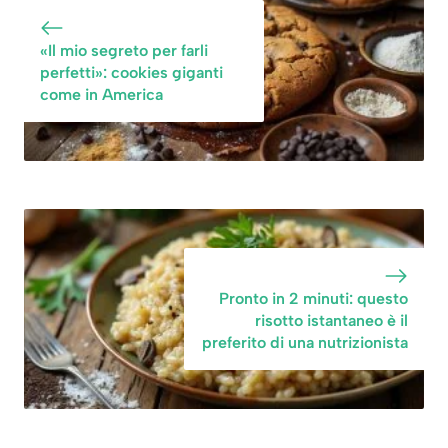
secondo il
condimento era
«Il mio segreto per farli
pronto, ricetta
perfetti»: cookies giganti
geniale
come in America
Pronto in 2 minuti: questo
risotto istantaneo è il
preferito di una nutrizionista