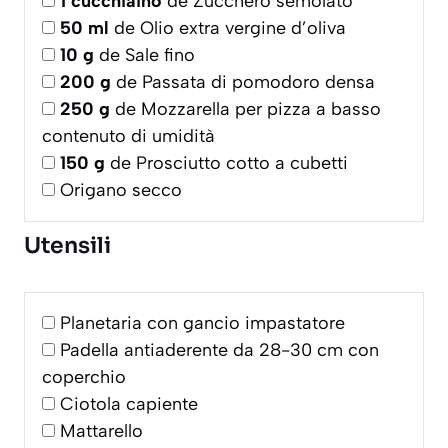
1
cucchiaino
de Zucchero semolato
50
ml
de Olio extra vergine d’oliva
10
g
de Sale fino
200
g
de Passata di pomodoro densa
250
g
de Mozzarella per pizza a basso
contenuto di umidità
150
g
de Prosciutto cotto a cubetti
Origano secco
Utensili
Planetaria con gancio impastatore
Padella antiaderente da 28-30 cm con
coperchio
Ciotola capiente
Mattarello