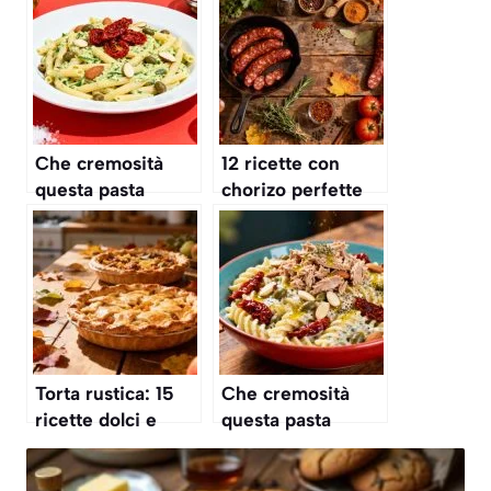
Che cremosità
12 ricette con
questa pasta
chorizo perfette
fredda! Ho frullato
per l’autunno: la
tutto e in un
n°4 crea
secondo il
dipendenza!
condimento era
pronto, ricetta
geniale,
Torta rustica: 15
Che cremosità
ricette dolci e
questa pasta
salate perfette per
fredda! Ho frullato
l’autunno
tutto e in un