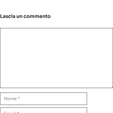
Lascia un commento
Commento
Nome
Email