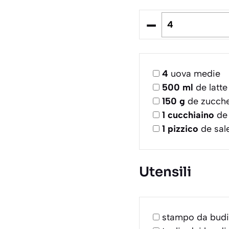
–
4
uova medie
500
ml
de latte
150
g
de zucche
1
cucchiaino
de 
1
pizzico
de sale
Utensili
stampo da budino