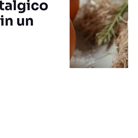
stalgico
 in un