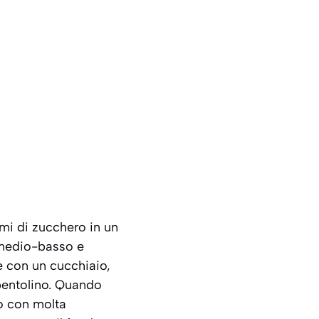
mi di zucchero in un
 medio-basso e
e con un cucchiaio,
l pentolino. Quando
lo con molta