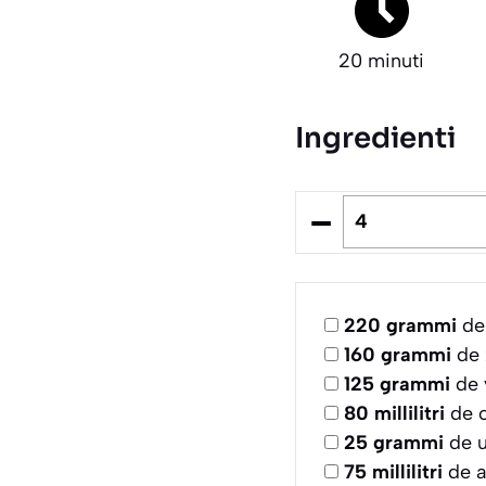
20 minuti
Ingredienti
–
220
grammi
de 
160
grammi
de 
125
grammi
de 
80
millilitri
de o
25
grammi
de u
75
millilitri
de 