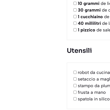
10
grammi
de li
30
grammi
de c
1
cucchiaino
de 
40
millilitri
de l
1
pizzico
de sale
Utensili
robot da cucina
setaccio a magli
stampo da plu
frusta a mano
spatola in silic