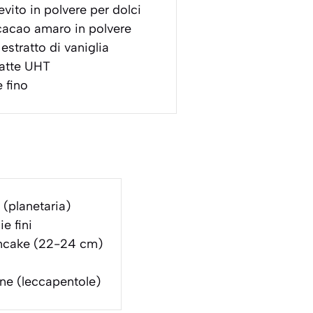
evito in polvere per dolci
acao amaro in polvere
estratto di vaniglia
atte UHT
 fino
 (planetaria)
e fini
mcake (22-24 cm)
one (leccapentole)