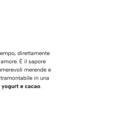
l tempo, direttamente
 amore. È il sapore
nnumerevoli merende e
intramontabile in una
 yogurt e cacao
.