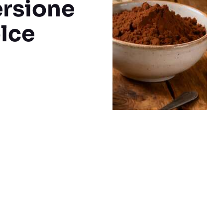
ersione
olce