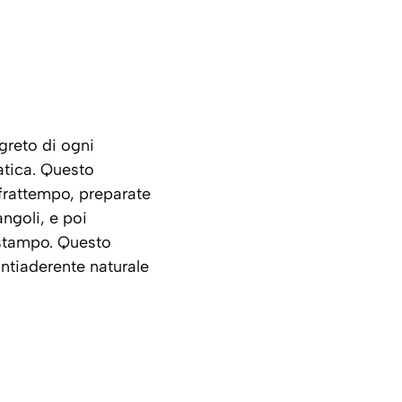
egreto di ogni
atica. Questo
 frattempo, preparate
ngoli, e poi
 stampo. Questo
antiaderente naturale