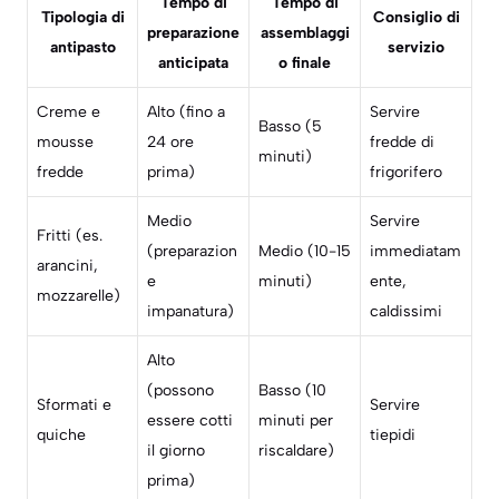
Tempo di
Tempo di
Tipologia di
Consiglio di
preparazione
assemblaggi
antipasto
servizio
anticipata
o finale
Creme e
Alto (fino a
Servire
Basso (5
mousse
24 ore
fredde di
minuti)
fredde
prima)
frigorifero
Medio
Servire
Fritti (es.
(preparazion
Medio (10-15
immediatam
arancini,
e
minuti)
ente,
mozzarelle)
impanatura)
caldissimi
Alto
(possono
Basso (10
Sformati e
Servire
essere cotti
minuti per
quiche
tiepidi
il giorno
riscaldare)
prima)