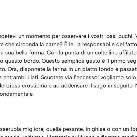
endetevi un momento per osservare i vostri ossi buchi. 
che circonda la carne? È lei la responsabile del fatto c
a sua bella forma. Con la punta di un coltellino affilato
go questo bordo. Questo semplice gesto è il primo seg
o. Ora, disponete la farina in un piatto fondo e passa
a entrambi i lati. Scuotete via l’eccesso: vogliamo solo 
eliziosa crosticina e ad addensare il sugo in seguito. N
fondamentale.
asseruola migliore, quella pesante, in ghisa o con un f