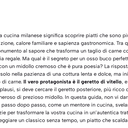
a cucina milanese significa scoprire piatti che sono più
izione, calore familiare e sapienza gastronomica. Tra q
numento al sapore che trasforma un taglio di carne co
ia regale. Ma qual è il segreto per un osso buco perfet
 con un midollo cremoso che è pura poesia? La risposta
solo nella pazienza di una cottura lenta e dolce, ma in
o di carne.
Il vero protagonista è il geretto di vitello
, 
plausi, si deve cercare il
geretto posteriore
, più ricco
eroso di prezioso midollo. In questa guida, non vi dar
asso dopo passo, come un mentore in cucina, svelando
zie per trasformare la vostra cucina in un’autentica tra
ggiare un classico senza tempo, un piatto che scalda il