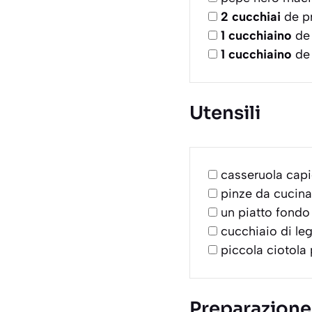
2
cucchiai
de pr
1
cucchiaino
de 
1
cucchiaino
de 
Utensili
casseruola capi
pinze da cucina
un piatto fondo 
cucchiaio di le
piccola ciotola
Preparazione