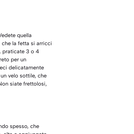
Vedete quella
he la fetta si arricci
, praticate 3 o 4
reto per un
teci delicatamente
un velo sottile, che
on siate frettolosi,
ondo spesso, che