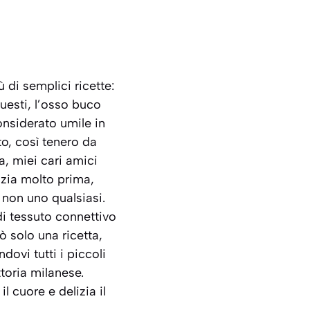
 di semplici ricette:
uesti, l’osso buco
nsiderato umile in
to, così tenero da
, miei cari amici
izia molto prima,
e non uno qualsiasi.
 di tessuto connettivo
ò solo una ricetta,
vi tutti i piccoli
ttoria milanese.
 cuore e delizia il