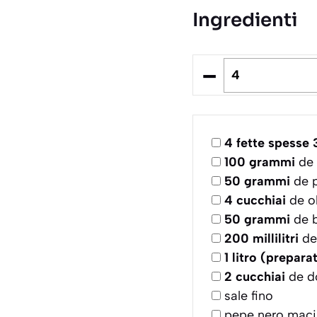
Ingredienti
–
4
fette spesse
100
grammi
de 
50
grammi
de p
4
cucchiai
de ol
50
grammi
de b
200
millilitri
de
1
litro (prepara
2
cucchiai
de d
sale fino
pepe nero maci