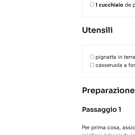
1
cucchiaio
de p
Utensili
pignatta in terr
casseruola a f
Preparazione
Passaggio 1
Per prima cosa, assic