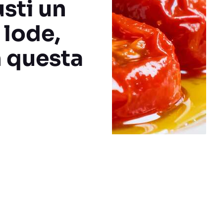
usti un
 lode,
n questa