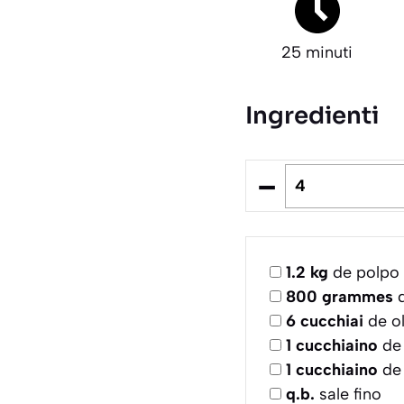
25 minuti
Ingredienti
–
1.2
kg
de polpo 
800
grammes
d
6
cucchiai
de ol
1
cucchiaino
de 
1
cucchiaino
de 
q.b.
sale fino