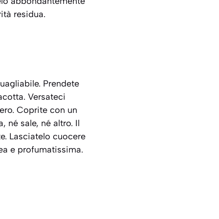
uatelo abbondantemente
ità residua.
uagliabile. Prendete
acotta. Versateci
tero. Coprite con un
é sale, né altro. Il
e. Lasciatelo cuocere
cea e profumatissima.