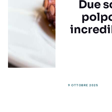
Due so
polpo
incredi
9 OTTOBRE 2025