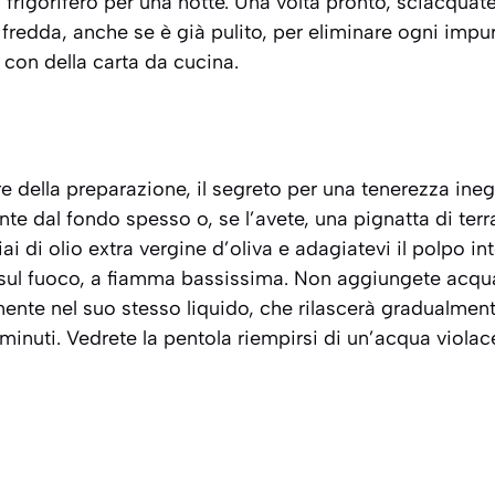
in frigorifero per una notte. Una volta pronto, sciacq
fredda, anche se è già pulito, per eliminare ogni impur
con della carta da cucina.
 della preparazione, il segreto per una tenerezza ineg
te dal fondo spesso o, se l’avete, una pignatta di terr
i di olio extra vergine d’oliva e adagiatevi il polpo in
ul fuoco, a fiamma bassissima. Non aggiungete acqua, n
ente nel suo stesso liquido, che rilascerà gradualment
minuti. Vedrete la pentola riempirsi di un’acqua viola