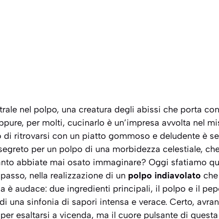
ale nel polpo, una creatura degli abissi che porta con
ppure, per molti, cucinarlo è un’impresa avvolta nel m
o di ritrovarsi con un piatto gommoso e deludente è se
l segreto per un polpo di una morbidezza celestiale, che
anto abbiate mai osato immaginare? Oggi sfatiamo qu
passo, nella realizzazione di un
polpo indiavolato
che 
 è audace: due ingredienti principali, il polpo e il pe
 di una sinfonia di sapori intensa e verace. Certo, avra
er esaltarsi a vicenda, ma il cuore pulsante di questa r