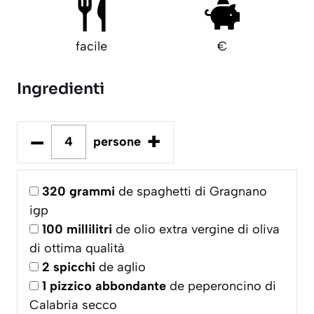
facile
€
Ingredienti
–
+
persone
320
grammi
de spaghetti di Gragnano
igp
100
millilitri
de olio extra vergine di oliva
di ottima qualità
2
spicchi
de aglio
1
pizzico abbondante
de peperoncino di
Calabria secco