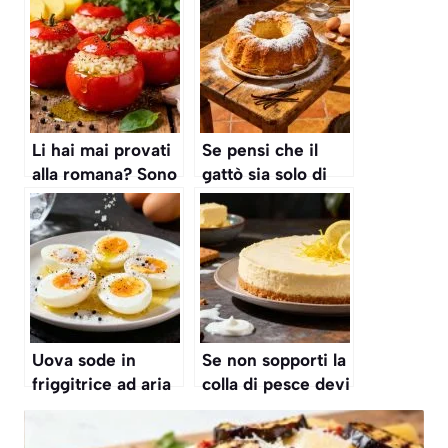
Li hai mai provati
Se pensi che il
alla romana? Sono
gattò sia solo di
un tripudio di
patate ti sbagli, è
sapori questi
anche un dolce
pomodori ripieni,
ricco e goloso che
devi provarli
devi
anche tu
assolutamente
assaggiare
Uova sode in
Se non sopporti la
friggitrice ad aria
colla di pesce devi
ricetta come fare
provare questa
cottura airfryer
torta dolce al