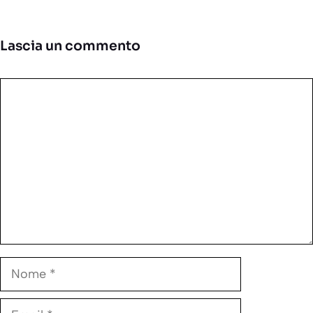
Lascia un commento
Commento
Nome
Email