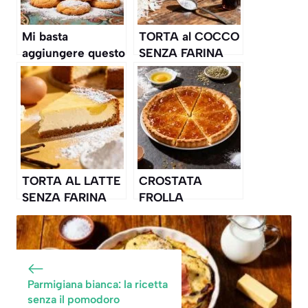
Mi basta
TORTA al COCCO
aggiungere questo
SENZA FARINA
latte all’impasto e
Morbida Umida e
sforno dei biscotti
facilissima
che desideravo da
tempo
TORTA AL LATTE
CROSTATA
SENZA FARINA
FROLLA
con Ricotta e
VELOCISSIMA
Limone cremosa
senza burro con
marmellata
Parmigiana bianca: la ricetta
senza il pomodoro