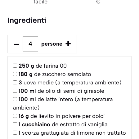
facile
€
Ingredienti
–
+
persone
250
g
de farina 00
180
g
de zucchero semolato
3
uova medie (a temperatura ambiente)
100
ml
de olio di semi di girasole
100
ml
de latte intero (a temperatura
ambiente)
16
g
de lievito in polvere per dolci
1
cucchiaino
de estratto di vaniglia
1
scorza grattugiata di limone non trattato