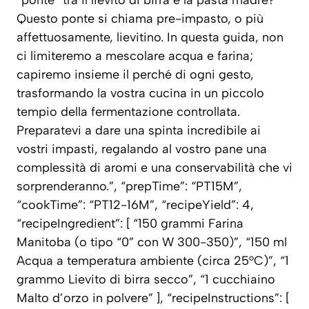
Questo ponte si chiama pre-impasto, o più
affettuosamente, lievitino. In questa guida, non
ci limiteremo a mescolare acqua e farina;
capiremo insieme il perché di ogni gesto,
trasformando la vostra cucina in un piccolo
tempio della fermentazione controllata.
Preparatevi a dare una spinta incredibile ai
vostri impasti, regalando al vostro pane una
complessità di aromi e una conservabilità che vi
sorprenderanno.”, “prepTime”: “PT15M”,
“cookTime”: “PT12-16M”, “recipeYield”: 4,
“recipeIngredient”: [ “150 grammi Farina
Manitoba (o tipo “0” con W 300-350)”, “150 ml
Acqua a temperatura ambiente (circa 25°C)”, “1
grammo Lievito di birra secco”, “1 cucchiaino
Malto d’orzo in polvere” ], “recipeInstructions”: [