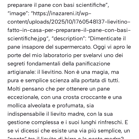
preparare il pane con basi scientifiche”,
“image”: “https://inazareni.it/wp-
content/uploads/2025/10/1760548137-lievitino-
fatto-in-casa-per-preparare-il-pane-con-basi-
scientifiche.jpg“, “description”: “Dimenticate il
pane insapore del supermercato. Oggi vi apro le
porte del mio laboratorio per svelarvi uno dei
segreti fondamentali della panificazione
artigianale: il lievitino. Non è una magia, ma
pura e semplice scienza alla portata di tutti.
Molti pensano che per ottenere un pane
eccezionale, con una crosta croccante e una
mollica alveolata e profumata, sia
indispensabile il lievito madre, con la sua
gestione complessa e i suoi lunghi rinfreschi. E
se vi dicessi che esiste una via più semplice, un
“ponte” tra il lievito di birra e la pasta madre?