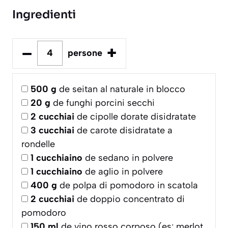
Ingredienti
–
+
persone
500
g
de seitan al naturale in blocco
20
g
de funghi porcini secchi
2
cucchiai
de cipolle dorate disidratate
3
cucchiai
de carote disidratate a
rondelle
1
cucchiaino
de sedano in polvere
1
cucchiaino
de aglio in polvere
400
g
de polpa di pomodoro in scatola
2
cucchiai
de doppio concentrato di
pomodoro
150
ml
de vino rosso corposo (es: merlot,