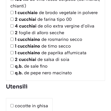
chianti)
1
cucchiaio
de brodo vegetale in polvere
2
cucchiai
de farina tipo 00
4
cucchiai
de olio extra vergine d’oliva
2
foglie di alloro secche
1
cucchiaino
de rosmarino secco
1
cucchiaino
de timo secco
1
cucchiaino
de paprika affumicata
2
cucchiai
de salsa di soia
q.b.
de sale fino
q.b.
de pepe nero macinato
Utensili
cocotte in ghisa