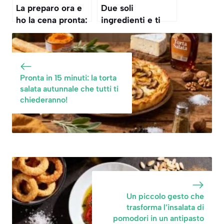
La preparo ora e
Due soli
scarpetta
ho la cena pronta:
ingredienti e ti
invito pure gli
gusti un polpo
amici, tanto con
indiavolato da 10 e
questa torta
lode, incredibile
rustica nessuno
morbidezza con
Pronta in 15 minuti: la torta
resta a secco
questa ricetta
salata autunnale che tutti ti
facile
chiederanno!
Un piccolo gesto che
trasforma l’insalata di
pomodori in un antipasto