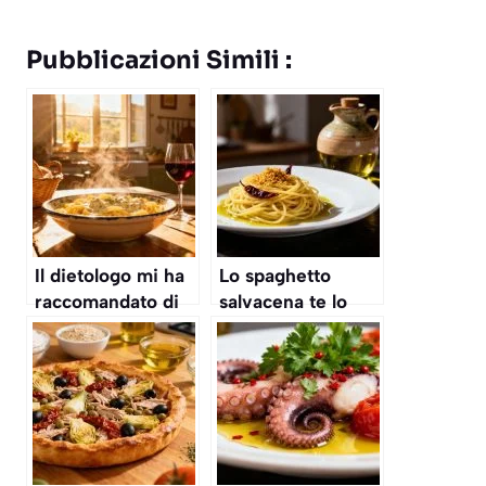
Pubblicazioni Simili :
Il dietologo mi ha
Lo spaghetto
raccomandato di
salvacena te lo
non mescolare
dico io come lo
mai il pane con la
devi fare, il
pasta: faccio
successo è
un’eccezione, con
assicurato con 2
questa crema
ingredienti
impossibile
evitare la